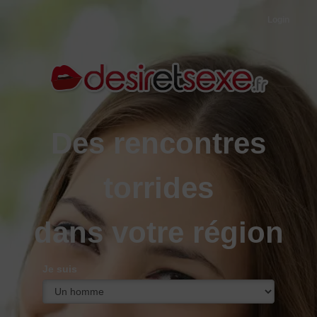
Login
Des rencontres
torrides
dans votre région
Je suis