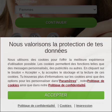
Je recherche
Profils vérifiés
manuellement pour de
Nous valorisons la protection de tes
vraies rencontres
données
Nous utilisons des cookies pour t'offrir la meilleure expérience
d'utilisation possible. Les cookies permettent des fonctions telles que
des messages personnalisés, des publicités ou autres. En cliquant sur
le bouton « Accepter », tu acceptes le stockage et la lecture de ces
cookies. Tu trouveras plus d'informations sur les cookies ainsi que des
options pour les personnaliser dans"
Paramètres
" , notre
Politique de
cookies
ainsi que dans notre
Politique de confidentialité
.
ACCEPTER
Contact
CGU
Politique de confidentialité
Impression
|
|
Politique de confidentialité
Cookies
Impression
Résilier le contrat